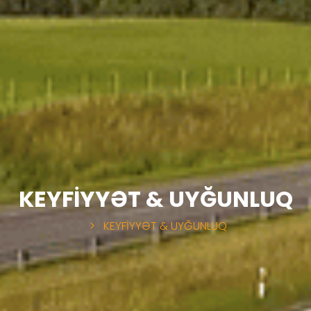
KEYFİYYƏT & UYĞUNLUQ
>
KEYFİYYƏT & UYĞUNLUQ