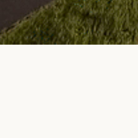
ANBAR XİDMƏTLƏRİ
ECO LOGİSTİCS olaraq dünyanın 20-dən ç
Avropa və Asiya ölkələrində anbarlarımız
yüklərinizin daşınmasını daha da asanla
prosesinə təkan verir. Anbarlarımız 24 saa
və daima mühafizə olunur. Yüklərin
yüklənməsi peşəkar komanda tərəfindən həya