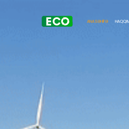
ANA SƏHİFƏ
HAQQIM