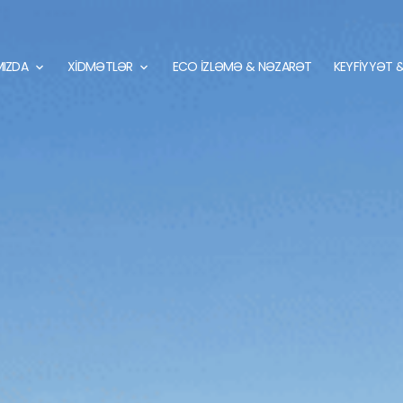
IZDA
XİDMƏTLƏR
ECO İZLƏMƏ & NƏZARƏT
KEYFİYYƏT 