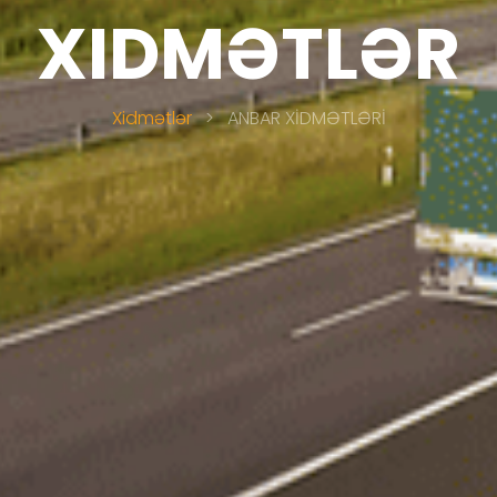
XIDMƏTLƏR
Xidmətlər
>
ANBAR XİDMƏTLƏRİ