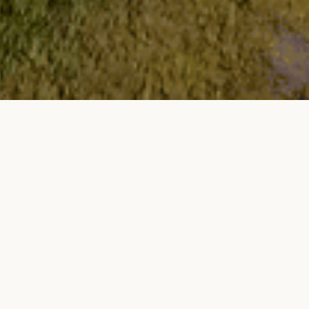
ox ölkəsində, o cümlədən
 fəaliyyət göstərir. Bu da
şdırır və etibarlı daşınma
t kamera nəzarəti altındadır
 anbara boşaldılması və
ta keçirilir.