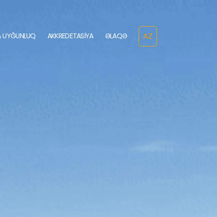
& UYĞUNLUQ
AKKREDETASİYA
ƏLAQƏ